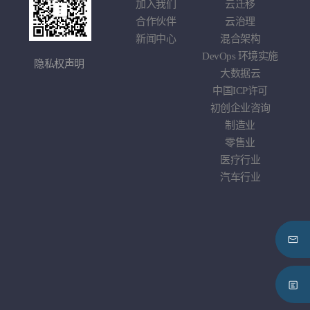
学
加入我们
云迁移
基于
戏
合作伙伴
云治理
应
车企
新闻中心
混合架构
综
DevOps
环境实施
隐私权声明
大数据云
中国
ICP
许可
初创企业咨询
制造业
零售业
医疗行业
汽车行业