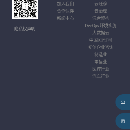
学
加入我们
云迁移
基于
戏
合作伙伴
云治理
应
车企
新闻中心
混合架构
综
DevOps
环境实施
隐私权声明
大数据云
中国
ICP
许可
初创企业咨询
制造业
零售业
医疗行业
汽车行业