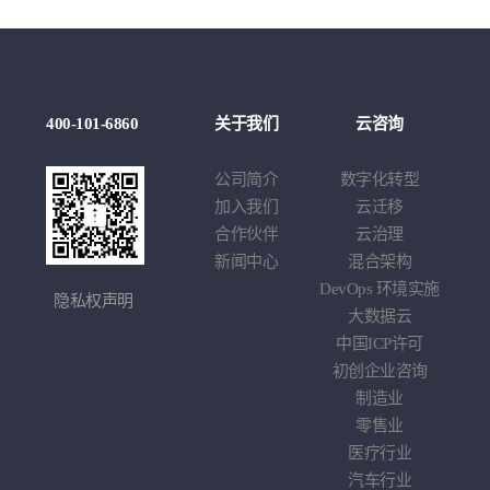
例
400-101-6860
关于我们
云咨询
云
莉
公司简介
数字化转型
云
学
加入我们
云迁移
基于
戏
合作伙伴
云治理
应
车企
新闻中心
混合架构
综
DevOps
环境实施
隐私权声明
大数据云
中国
ICP
许可
初创企业咨询
制造业
零售业
医疗行业
汽车行业