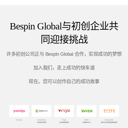
Bespin Global与初创企业共
同迎接挑战
许多初创公司正与 Bespin Global 合作，实现成功的梦想
加入我们，走上成功的快车道
现在，您可以创作自己的成功故事