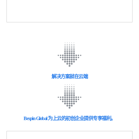
解决方案就在云端
Bespin Global 为上云的初创企业提供专享福利。