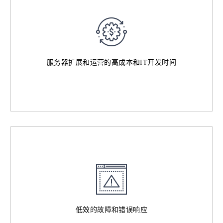
服务器扩展和运营的高成本和IT开发时间
低效的故障和错误响应