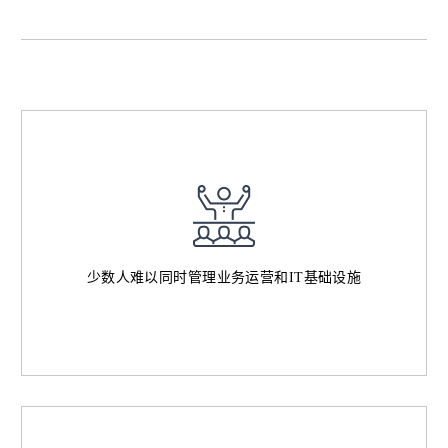
少数人难以同时管理业务运营和IT基础设施