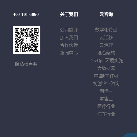
例
400-101-6860
关于我们
云咨询
云
莉
公司简介
数字化转型
云
学
加入我们
云迁移
基于
戏
合作伙伴
云治理
应
车企
新闻中心
混合架构
综
DevOps
环境实施
隐私权声明
大数据云
中国
ICP
许可
初创企业咨询
制造业
零售业
医疗行业
汽车行业