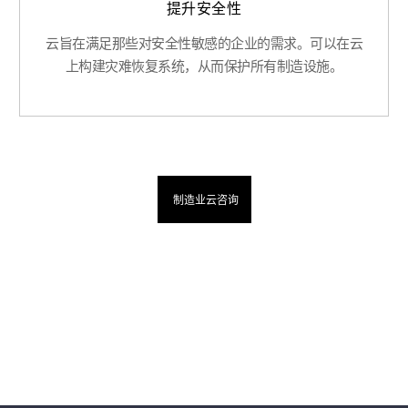
提升安全性
云旨在满足那些对安全性敏感的企业的需求。可以在云
上构建灾难恢复系统，从而保护所有制造设施。
 制造业云咨询