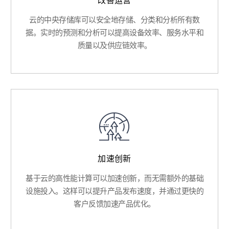
改善运营
云的中央存储库可以安全地存储、分类和分析所有数
据。实时的预测和分析可以提高设备效率、服务水平和
质量以及供应链效率。
加速创新
基于云的高性能计算可以加速创新，而无需额外的基础
设施投入。这样可以提升产品发布速度，并通过更快的
客户反馈加速产品优化。