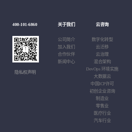
例
400-101-6860
关于我们
云咨询
云
莉
公司简介
数字化转型
云
学
加入我们
云迁移
基于
戏
合作伙伴
云治理
应
车企
新闻中心
混合架构
综
DevOps
环境实施
隐私权声明
大数据云
中国
ICP
许可
初创企业咨询
制造业
零售业
医疗行业
汽车行业