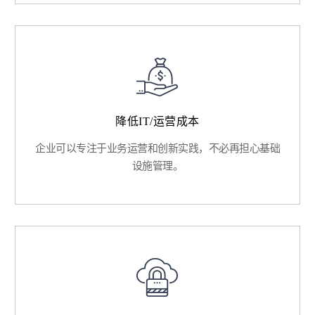
降低IT/运营成本
企业可以专注于业务运营和创新实践，不必再担心基础
设施管理。