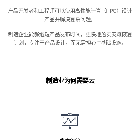
产品开发者和工程师可以使用高性能计算（HPC）设计
产品并解决复杂问题。
制造企业能够缩短产品发布时间，更快地落实灾难恢复
计划，专注于产品设计，而无需担心IT基础设施。
制造业为何需要云