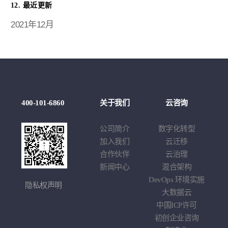
12. 最近更新
2021年12月
例
400-101-6860
关于我们
云咨询
云
莉
公司简介
数字化转型
云
学
加入我们
云迁移
基于
戏
合作伙伴
云治理
应
车企
新闻中心
混合架构
综
DevOps
环境实施
隐私权声明
大数据云
中国
ICP
许可
初创企业咨询