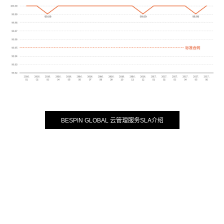
BESPIN GLOBAL 云管理服务SLA介绍