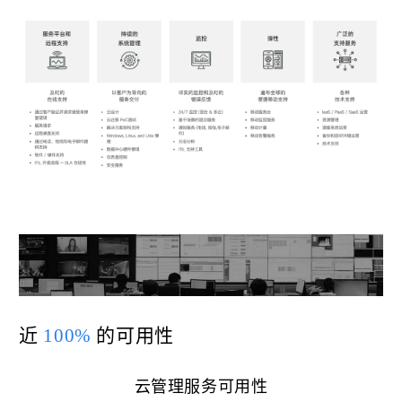
近
100%
的可用性
云管理服务可用性