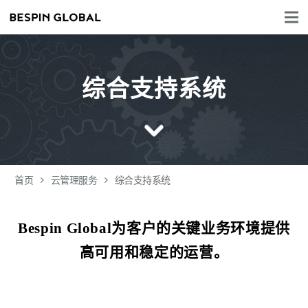
综合支持系统
首页
云管理服务
综合支持系统
Bespin Global为客户的关键业务环境提供
高可用和稳定的运营。