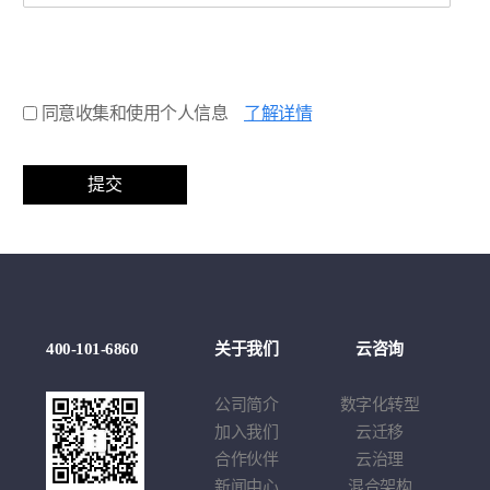
同
同意收集和使用个人信息
了解详情
意
收
集
和
使
用
个
人
信
例
400-101-6860
关于我们
云咨询
云
息
莉
公司简介
数字化转型
云
学
加入我们
云迁移
基于
戏
合作伙伴
云治理
应
车企
新闻中心
混合架构
综