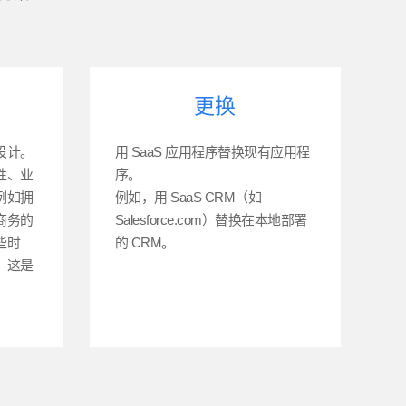
更换
设计。
用 SaaS 应用程序替换现有应用程
性、业
序。
例如拥
例如，用 SaaS CRM（如
商务的
Salesforce.com）替换在本地部署
些时
的 CRM。
，这是