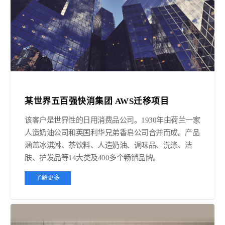
某世界五百强快消集团 AWS迁移项目
该客户是世界性的日用消费品公司。1930年由荷兰一家
人造奶油公司和英国利华兄弟香皂公司合并而成。产品
涵盖冰淇淋、茶饮料、人造奶油、调味品、洗涤、洁
肤、护发品等14大类及400多个畅销品牌。
了解更多