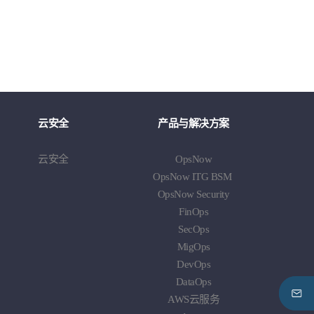
云安全
产品与解决方案
云安全
OpsNow
OpsNow ITG BSM
OpsNow Security
FinOps
SecOps
MigOps
DevOps
DataOps
AWS云服务