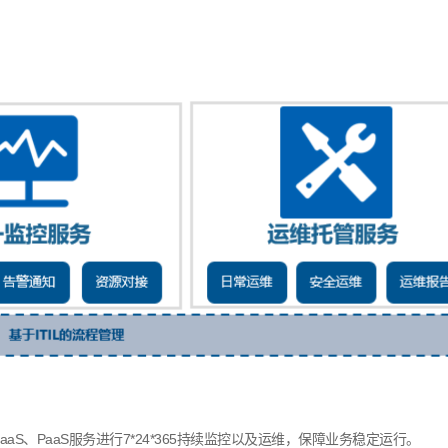
IaaS
、
PaaS
服务进行
7*24*365
持续监控以及运维，保障业务稳定运行。