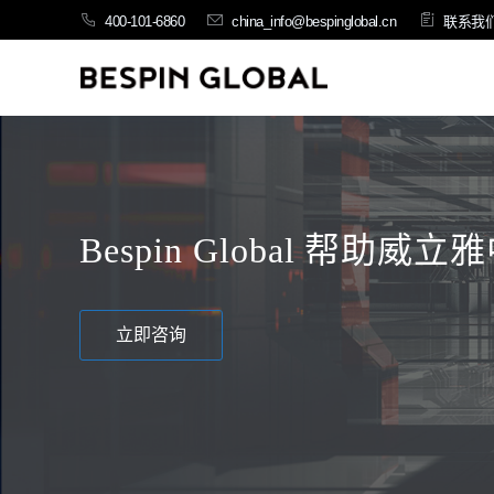
400-101-6860
china_info@bespinglobal.cn
联系我
Bespin Global 
立即咨询