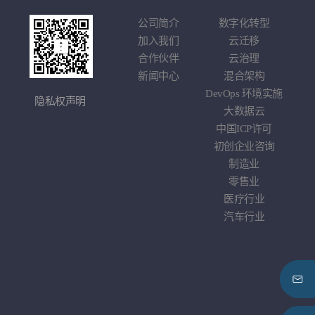
莉
公司简介
数字化转型
云
学
加入我们
云迁移
基于
戏
合作伙伴
云治理
应
车企
新闻中心
混合架构
综
DevOps
环境实施
隐私权声明
大数据云
中国
ICP
许可
初创企业咨询
制造业
零售业
医疗行业
汽车行业